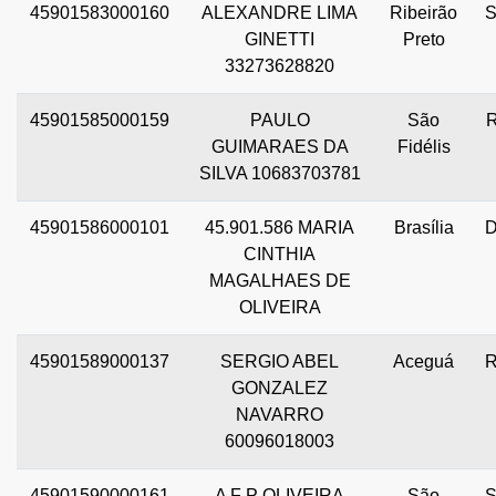
45901583000160
ALEXANDRE LIMA
Ribeirão
GINETTI
Preto
33273628820
45901585000159
PAULO
São
GUIMARAES DA
Fidélis
SILVA 10683703781
45901586000101
45.901.586 MARIA
Brasília
CINTHIA
MAGALHAES DE
OLIVEIRA
45901589000137
SERGIO ABEL
Aceguá
GONZALEZ
NAVARRO
60096018003
45901590000161
A F P OLIVEIRA
São