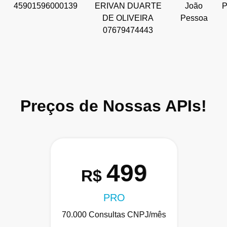
45901596000139
ERIVAN DUARTE
João
DE OLIVEIRA
Pessoa
07679474443
Preços de Nossas APIs!
499
R$
PRO
70.000 Consultas CNPJ/mês