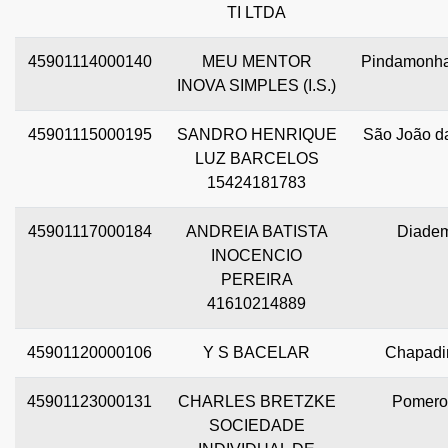
TI LTDA
45901114000140
MEU MENTOR
Pindamonh
INOVA SIMPLES (I.S.)
45901115000195
SANDRO HENRIQUE
São João d
LUZ BARCELOS
15424181783
45901117000184
ANDREIA BATISTA
Diade
INOCENCIO
PEREIRA
41610214889
45901120000106
Y S BACELAR
Chapadi
45901123000131
CHARLES BRETZKE
Pomero
SOCIEDADE