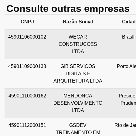
Consulte outras empresas
CNPJ
Razão Social
Cidad
45901106000102
WEGAR
Brasíl
CONSTRUCOES
LTDA
45901109000138
GIB SERVICOS
Porto Al
DIGITAIS E
ARQUITETURA LTDA
45901110000162
MENDONCA
Preside
DESENVOLVIMENTO
Pruden
LTDA
45901112000151
GSDEV
Rio de Ja
TREINAMENTO EM