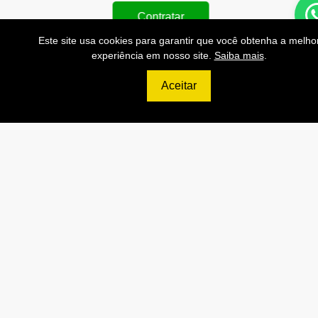
Contratar
Anterior
Próxi
Este site usa cookies para garantir que você obtenha a melho
experiência em nosso site.
Saiba mais
.
Aceitar
999
R$
PLATINUM
200.000 Consultas CNPJ/mês
20.000 Consultas CPF/mês
4.000 Consultas Completas
CPF/mês
200.000 Consultas CEP/mês
API de Consulta CNPJ
API de Consulta CPF