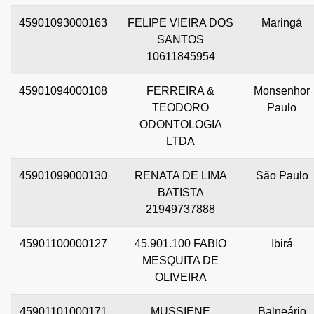
45901093000163
FELIPE VIEIRA DOS
Maringá
SANTOS
10611845954
45901094000108
FERREIRA &
Monsenhor
TEODORO
Paulo
ODONTOLOGIA
LTDA
45901099000130
RENATA DE LIMA
São Paulo
BATISTA
21949737888
45901100000127
45.901.100 FABIO
Ibirá
MESQUITA DE
OLIVEIRA
45901101000171
MUSSIENE
Balneário