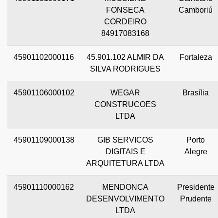
FONSECA
Camboriú
CORDEIRO
84917083168
45901102000116
45.901.102 ALMIR DA
Fortaleza
SILVA RODRIGUES
45901106000102
WEGAR
Brasília
CONSTRUCOES
LTDA
45901109000138
GIB SERVICOS
Porto
DIGITAIS E
Alegre
ARQUITETURA LTDA
45901110000162
MENDONCA
Presidente
DESENVOLVIMENTO
Prudente
LTDA