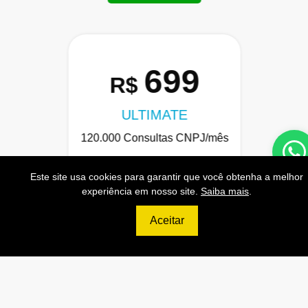
699
R$
ULTIMATE
120.000 Consultas CNPJ/mês
12.000 Consultas CPF/mês
Este site usa cookies para garantir que você obtenha a melhor
2.500 Consultas Completas
experiência em nosso site.
Saiba mais
.
CPF/mês
Aceitar
120.000 Consultas CEP/mês
API de Consulta CNPJ
API de Consulta CPF
API de Consulta CEP