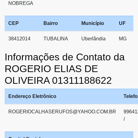
NOBREGA
CEP
Bairro
Município
UF
38412014
TUBALINA
Uberlândia
MG
Informações de Contato da
ROGERIO ELIAS DE
OLIVEIRA 01311188622
Endereço Eletrônico
Telef
ROGERIOCALHASERUFOS@YAHOO.COM.BR
99641
/