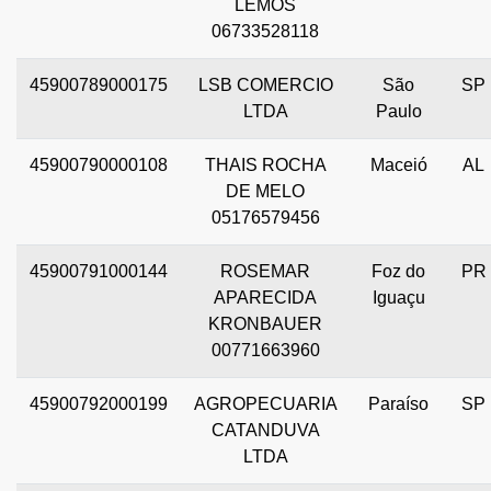
LEMOS
06733528118
45900789000175
LSB COMERCIO
São
SP
LTDA
Paulo
45900790000108
THAIS ROCHA
Maceió
AL
DE MELO
05176579456
45900791000144
ROSEMAR
Foz do
PR
APARECIDA
Iguaçu
KRONBAUER
00771663960
45900792000199
AGROPECUARIA
Paraíso
SP
CATANDUVA
LTDA