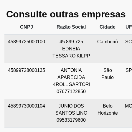
Consulte outras empresas
CNPJ
Razão Social
Cidade
UF
45899725000100
45.899.725
Camboriú
SC
EDNEIA
TESSARO KILPP
45899728000135
ANTONIA
São
SP
APARECIDA
Paulo
KROLL SARTORI
07677122850
45899730000104
JUNIO DOS
Belo
M
SANTOS LINO
Horizonte
09533179600