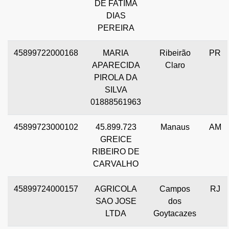
DE FATIMA
DIAS
PEREIRA
45899722000168
MARIA
Ribeirão
PR
APARECIDA
Claro
PIROLA DA
SILVA
01888561963
45899723000102
45.899.723
Manaus
AM
GREICE
RIBEIRO DE
CARVALHO
45899724000157
AGRICOLA
Campos
RJ
SAO JOSE
dos
LTDA
Goytacazes