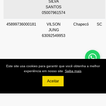
SILVA
SANTOS
05007961574
45899736000181
VILSON
Chapecó
SC
JUNG
63092549953
Este site usa cookies para garantir que você obtenha a melhor
Preços de Nossas APIs!
experiência em nosso site.
Saiba mais
.
Aceitar
499
R$