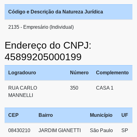
Código e Descrição da Natureza Jurídica
2135 - Empresário (Individual)
Endereço do CNPJ:
45899205000199
Logradouro
Número
Complemento
RUA CARLO
350
CASA 1
MANNELLI
CEP
Bairro
Município
UF
08430210
JARDIM GIANETTI
São Paulo
SP