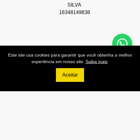
SILVA
16348149838
Este site usa cookies para garantir que você obtenha a melhor
Preços de Nossas APIs!
experiência em nosso site.
Saiba mais
.
Aceitar
499
R$
PRO
70.000 Consultas CNPJ/mês
7.000 Consultas CPF/mês