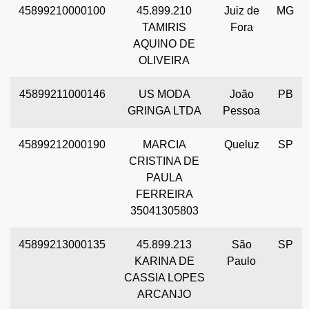
45899210000100
45.899.210
Juiz de
MG
TAMIRIS
Fora
AQUINO DE
OLIVEIRA
45899211000146
US MODA
João
PB
GRINGA LTDA
Pessoa
45899212000190
MARCIA
Queluz
SP
CRISTINA DE
PAULA
FERREIRA
35041305803
45899213000135
45.899.213
São
SP
KARINA DE
Paulo
CASSIA LOPES
ARCANJO