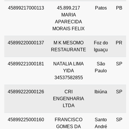
45899217000113
45.899.217
Patos
PB
MARIA
APARECIDA
MORAIS FELIX
45899220000137
M K MESOMO
Foz do
PR
RESTAURANTE
Iguaçu
45899221000181
NATALIA LIMA
São
SP
YIDA
Paulo
34537582855
45899222000126
CRI
Ibiúna
SP
ENGENHARIA
LTDA
45899225000160
FRANCISCO
Santo
SP
GOMES DA
André