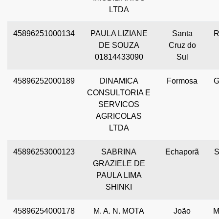
LTDA
45896251000134
PAULA LIZIANE
Santa
DE SOUZA
Cruz do
01814433090
Sul
45896252000189
DINAMICA
Formosa
CONSULTORIA E
SERVICOS
AGRICOLAS
LTDA
45896253000123
SABRINA
Echaporã
GRAZIELE DE
PAULA LIMA
SHINKI
45896254000178
M. A. N. MOTA
João