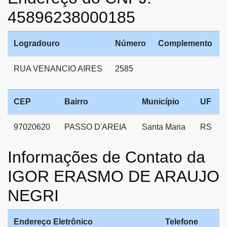
45896238000185
Logradouro
Número
Complemento
RUA VENANCIO AIRES
2585
CEP
Bairro
Município
UF
97020620
PASSO D'AREIA
Santa Maria
RS
Informações de Contato da
IGOR ERASMO DE ARAUJO
NEGRI
Endereço Eletrônico
Telefone