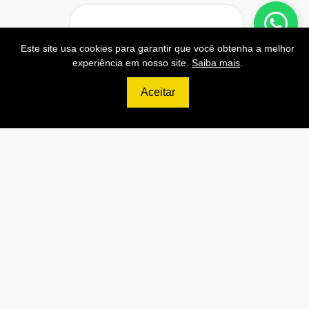
499
Este site usa cookies para garantir que você obtenha a melhor
R$
experiência em nosso site.
Saiba mais
.
PRO
Aceitar
70.000 Consultas CNPJ/mês
7.000 Consultas CPF/mês
1.300 Consultas Completas
CPF/mês
70.000 Consultas CEP/mês
API de Consulta CNPJ
API de Consulta CPF
API de Consulta CEP
Base 100% Atualizada!