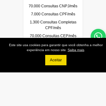
70.000 Consultas CNPJ/mês
7.000 Consultas CPF/mês
1.300 Consultas Completas
CPF/mês
70.000 Consultas CEP/mês
API de Consulta CNPJ
Este site usa cookies para garantir que você obtenha a melhor
experiência em nosso site.
Saiba mais
.
API de Consulta CPF
API de Consulta CEP
Aceitar
Base 100% Atualizada!
Contratar