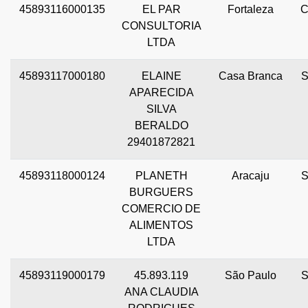
45893116000135
EL PAR
Fortaleza
CONSULTORIA
LTDA
45893117000180
ELAINE
Casa Branca
APARECIDA
SILVA
BERALDO
29401872821
45893118000124
PLANETH
Aracaju
BURGUERS
COMERCIO DE
ALIMENTOS
LTDA
45893119000179
45.893.119
São Paulo
ANA CLAUDIA