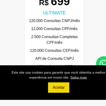
699
R$
ULTIMATE
120.000 Consultas CNPJ/mês
12.000 Consultas CPF/mês
2.500 Consultas Completas
CPF/mês
120.000 Consultas CEP/mês
API de Consulta CNPJ
API de Consulta CPF
Este site usa cookies para garantir que você obtenha a melhor
API de Consulta CEP
experiência em nosso site.
Saiba mais
.
Base 100% Atualizada!
Aceitar
Contratar