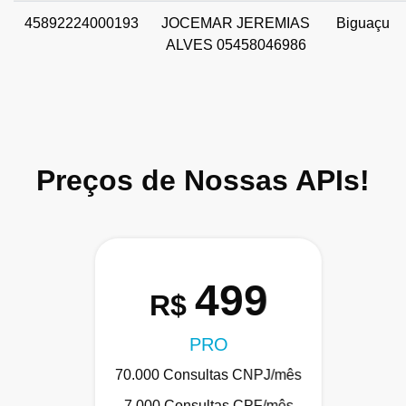
45892224000193
JOCEMAR JEREMIAS
Biguaçu
ALVES 05458046986
Preços de Nossas APIs!
499
R$
PRO
70.000 Consultas CNPJ/mês
7.000 Consultas CPF/mês