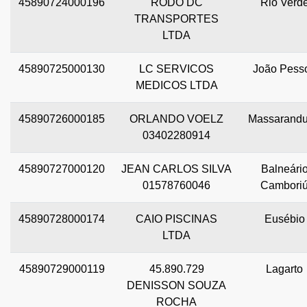
45890724000196
RODO DC
Rio Verd
TRANSPORTES
LTDA
45890725000130
LC SERVICOS
João Pess
MEDICOS LTDA
45890726000185
ORLANDO VOELZ
Massarand
03402280914
45890727000120
JEAN CARLOS SILVA
Balneári
01578760046
Cambori
45890728000174
CAIO PISCINAS
Eusébio
LTDA
45890729000119
45.890.729
Lagarto
DENISSON SOUZA
ROCHA