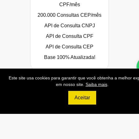
CPF/mês
200.000 Consultas CEP/mês
API de Consulta CNPJ
API de Consulta CPF
API de Consulta CEP
Base 100% Atualizada!
Este site usa cookies para garantir que você obtenha a melhor ex
em nosso site.
Saiba mais
.
Contratar
Aceitar
1999
R$