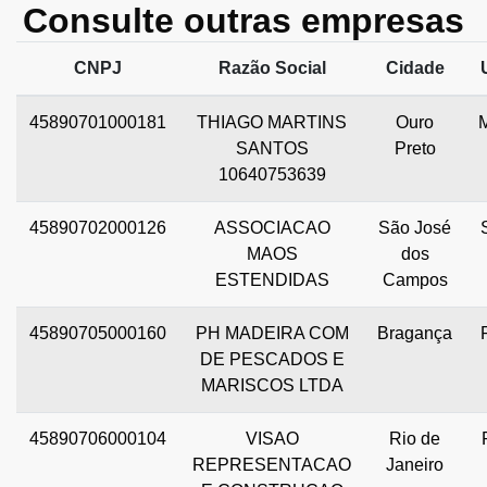
Consulte outras empresas
CNPJ
Razão Social
Cidade
45890701000181
THIAGO MARTINS
Ouro
SANTOS
Preto
10640753639
45890702000126
ASSOCIACAO
São José
MAOS
dos
ESTENDIDAS
Campos
45890705000160
PH MADEIRA COM
Bragança
DE PESCADOS E
MARISCOS LTDA
45890706000104
VISAO
Rio de
REPRESENTACAO
Janeiro