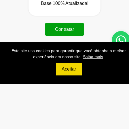
Base 100% Atualizada!
Contratar
Este site usa cookies para garantir que você obtenha a melhor
experiência em nosso site.
Saiba mais
.
699
R$
Aceitar
ULTIMATE
120.000 Consultas CNPJ/mês
12.000 Consultas CPF/mês
2.500 Consultas Completas
CPF/mês
120.000 Consultas CEP/mês