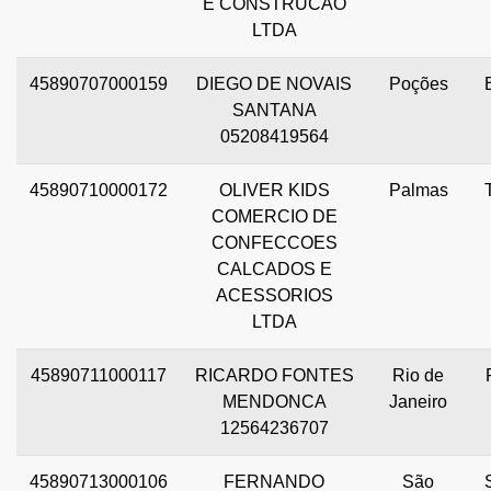
E CONSTRUCAO
LTDA
45890707000159
DIEGO DE NOVAIS
Poções
SANTANA
05208419564
45890710000172
OLIVER KIDS
Palmas
COMERCIO DE
CONFECCOES
CALCADOS E
ACESSORIOS
LTDA
45890711000117
RICARDO FONTES
Rio de
MENDONCA
Janeiro
12564236707
45890713000106
FERNANDO
São