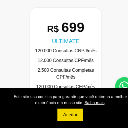
699
R$
ULTIMATE
120.000 Consultas CNPJ/mês
12.000 Consultas CPF/mês
2.500 Consultas Completas
CPF/mês
120.000 Consultas CEP/mês
API de Consulta CNPJ
Este site usa cookies para garantir que você obtenha a melhor
experiência em nosso site.
Saiba mais
.
API de Consulta CPF
Aceitar
API de Consulta CEP
Base 100% Atualizada!