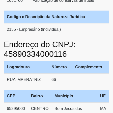
1031700
Fabricação de conservas de frutas
Código e Descrição da Natureza Jurídica
2135 - Empresário (Individual)
Endereço do CNPJ:
45890334000116
Logradouro
Número
Complemento
RUA IMPERATRIZ
66
CEP
Bairro
Município
UF
65395000
CENTRO
Bom Jesus das
MA