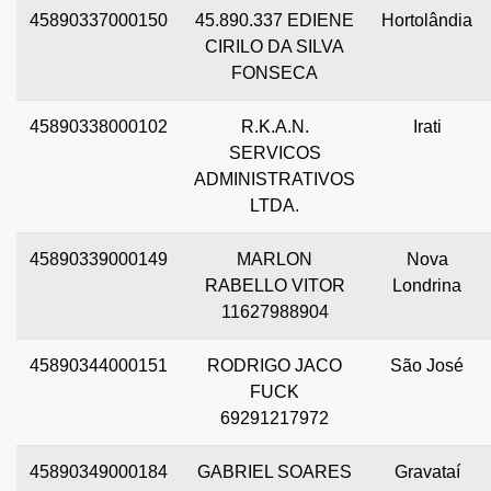
45890337000150
45.890.337 EDIENE
Hortolândia
CIRILO DA SILVA
FONSECA
45890338000102
R.K.A.N.
Irati
SERVICOS
ADMINISTRATIVOS
LTDA.
45890339000149
MARLON
Nova
RABELLO VITOR
Londrina
11627988904
45890344000151
RODRIGO JACO
São José
FUCK
69291217972
45890349000184
GABRIEL SOARES
Gravataí