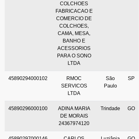
COLCHOES
FABRICACAO E
COMERCIO DE
COLCHOES,
CAMA, MESA,
BANHO E
ACESSORIOS
PARA O SONO
LTDA
45890294000102
RMOC
São
SP
SERVICOS
Paulo
LTDA
45890296000100
ADINA MARIA
Trindade
GO
DE MORAIS
24367974120
45890297000146
CARLOS
Luziânia
GO