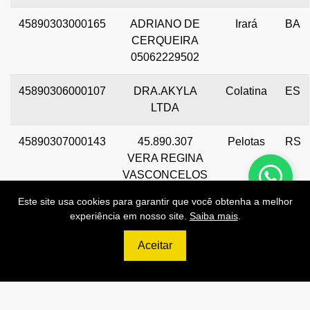
45890303000165
ADRIANO DE
Irará
BA
CERQUEIRA
05062229502
45890306000107
DRA.AKYLA
Colatina
ES
LTDA
45890307000143
45.890.307
Pelotas
RS
VERA REGINA
VASCONCELOS
LOPES
Este site usa cookies para garantir que você obtenha a melhor
experiência em nosso site.
Saiba mais
.
Aceitar
Preços de Nossas APIs!