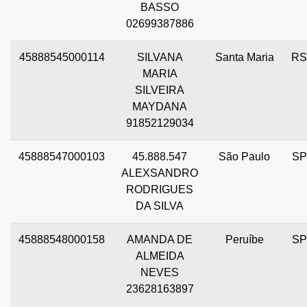
BASSO
02699387886
45888545000114
SILVANA
Santa Maria
RS
MARIA
SILVEIRA
MAYDANA
91852129034
45888547000103
45.888.547
São Paulo
SP
ALEXSANDRO
RODRIGUES
DA SILVA
45888548000158
AMANDA DE
Peruíbe
SP
ALMEIDA
NEVES
23628163897