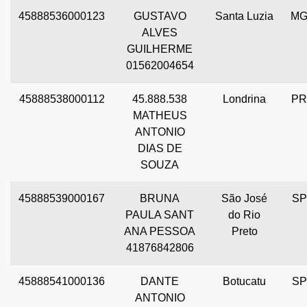
45888536000123
GUSTAVO
Santa Luzia
M
ALVES
GUILHERME
01562004654
45888538000112
45.888.538
Londrina
PR
MATHEUS
ANTONIO
DIAS DE
SOUZA
45888539000167
BRUNA
São José
SP
PAULA SANT
do Rio
ANA PESSOA
Preto
41876842806
45888541000136
DANTE
Botucatu
SP
ANTONIO