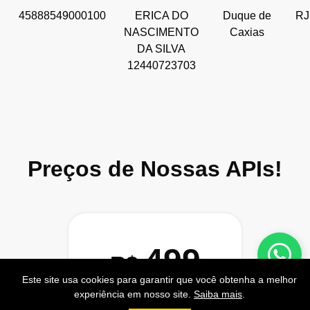
45888549000100
ERICA DO
Duque de
RJ
NASCIMENTO
Caxias
DA SILVA
12440723703
Preços de Nossas APIs!
499
R$
Este site usa cookies para garantir que você obtenha a melhor
PRO
experiência em nosso site.
Saiba mais
.