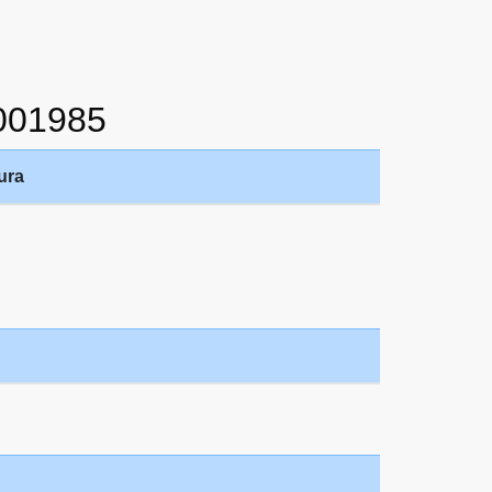
001985
ura