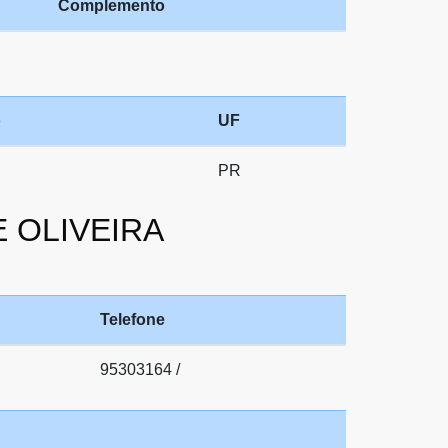
Complemento
o
UF
PR
E OLIVEIRA
Telefone
95303164 /