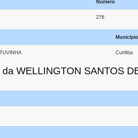
Número
276
Municípi
ATUVINHA
Curitiba
ato da WELLINGTON SANTOS D