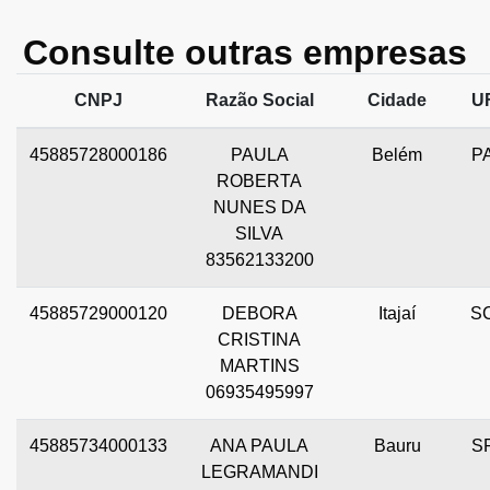
Consulte outras empresas
CNPJ
Razão Social
Cidade
U
45885728000186
PAULA
Belém
P
ROBERTA
NUNES DA
SILVA
83562133200
45885729000120
DEBORA
Itajaí
S
CRISTINA
MARTINS
06935495997
45885734000133
ANA PAULA
Bauru
S
LEGRAMANDI