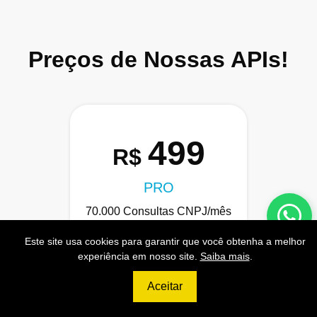
Preços de Nossas APIs!
499
R$
PRO
70.000 Consultas CNPJ/mês
7.000 Consultas CPF/mês
Este site usa cookies para garantir que você obtenha a melhor
experiência em nosso site.
Saiba mais
.
1.300 Consultas Completas
CPF/mês
Aceitar
70.000 Consultas CEP/mês