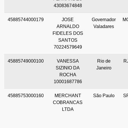
43083674848
45885744000179
JOSE
Governador
M
ARNALDO
Valadares
FIDELES DOS
SANTOS
70224579649
45885749000100
VANESSA
Rio de
R
SIZINIO DA
Janeiro
ROCHA
10001687786
45885753000160
MERCHANT
São Paulo
S
COBRANCAS
LTDA