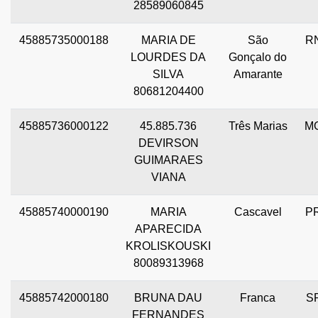
28589060845
45885735000188
MARIA DE
São
R
LOURDES DA
Gonçalo do
SILVA
Amarante
80681204400
45885736000122
45.885.736
Três Marias
M
DEVIRSON
GUIMARAES
VIANA
45885740000190
MARIA
Cascavel
P
APARECIDA
KROLISKOUSKI
80089313968
45885742000180
BRUNA DAU
Franca
S
FERNANDES