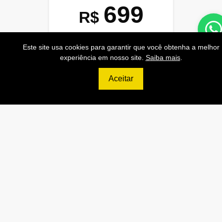
699
R$
ULTIMATE
Este site usa cookies para garantir que você obtenha a melhor
120.000 Consultas CNPJ/mês
experiência em nosso site.
Saiba mais
.
12.000 Consultas CPF/mês
Aceitar
2.500 Consultas Completas
CPF/mês
120.000 Consultas CEP/mês
API de Consulta CNPJ
API de Consulta CPF
API de Consulta CEP
Base 100% Atualizada!