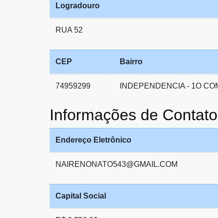
Logradouro
RUA 52
CEP
Bairro
74959299
INDEPENDENCIA - 1O C
Informações de Conta
Endereço Eletrônico
NAIRENONATO543@GMAIL.COM
Capital Social