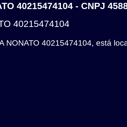
TO 40215474104 - CNPJ 458
TO 40215474104
 NONATO 40215474104, está local