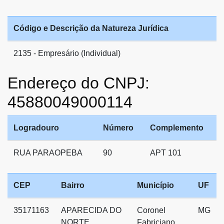
Código e Descrição da Natureza Jurídica
2135 - Empresário (Individual)
Endereço do CNPJ:
45880049000114
Logradouro
Número
Complemento
RUA PARAOPEBA
90
APT 101
CEP
Bairro
Município
UF
35171163
APARECIDA DO
Coronel
MG
NORTE
Fabriciano