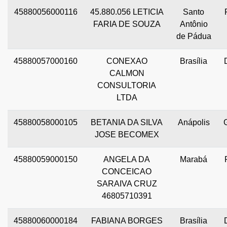
45880056000116
45.880.056 LETICIA
Santo
FARIA DE SOUZA
Antônio
de Pádua
45880057000160
CONEXAO
Brasília
CALMON
CONSULTORIA
LTDA
45880058000105
BETANIA DA SILVA
Anápolis
JOSE BECOMEX
45880059000150
ANGELA DA
Marabá
CONCEICAO
SARAIVA CRUZ
46805710391
45880060000184
FABIANA BORGES
Brasília