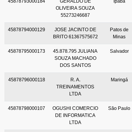
45878793000184
GERALDO DE
Ipaba
OLIVEIRA SOUZA
55273246687
45878794000129
JOSE JACINTO DE
Patos de
BRITO 61367575672
Minas
45878795000173
45.878.795 JULIANA
Salvador
SOUZA MACHADO
DOS SANTOS
45878796000118
R. A.
Maringá
TREINAMENTOS
LTDA
45878798000107
OGUSHI COMERCIO
São Paulo
DE INFORMATICA
LTDA