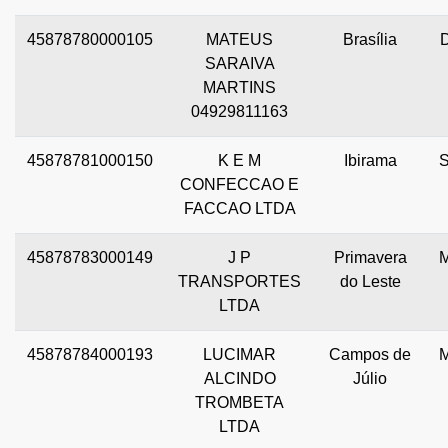
45878780000105
MATEUS
Brasília
SARAIVA
MARTINS
04929811163
45878781000150
K E M
Ibirama
CONFECCAO E
FACCAO LTDA
45878783000149
J P
Primavera
TRANSPORTES
do Leste
LTDA
45878784000193
LUCIMAR
Campos de
ALCINDO
Júlio
TROMBETA
LTDA