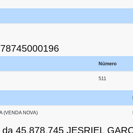
878745000196
Número
511
A (VENDA NOVA)
to da 45.878.745 JESRIEL GAR