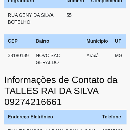
Logradouro
Número
Complemento
RUA GENY DA SILVA
55
BOTELHO
CEP
Bairro
Município
UF
38180139
NOVO SAO
Araxá
MG
GERALDO
Informações de Contato da
TALLES RAI DA SILVA
09274216661
Endereço Eletrônico
Telefone