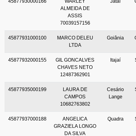
45877930000166
WARLEY
Jataí
ALMEIDA DE
ASSIS
70039157156
45877931000100
MARCO DELEU
Goiânia
LTDA
45877932000155
GIL GONCALVES
Itajaí
CHAVES NETO
12487362901
45877935000199
LAURA DE
Cesário
CAMPOS
Lange
10682763802
45877937000188
ANGELICA
Quadra
GRAZIELA LONGO
DA SILVA