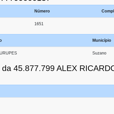
Número
Compl
1651
o
Município
 URUPES
Suzano
to da 45.877.799 ALEX RICA