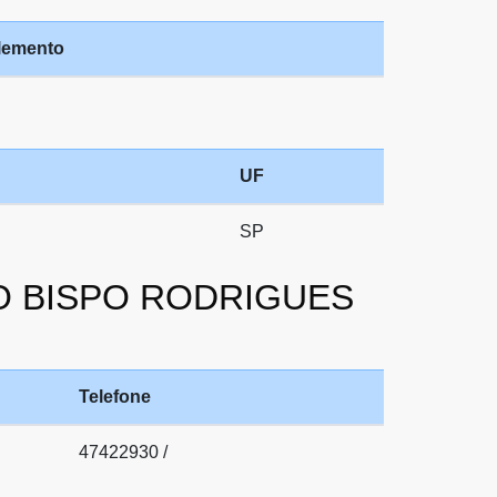
emento
UF
SP
RDO BISPO RODRIGUES
Telefone
47422930 /