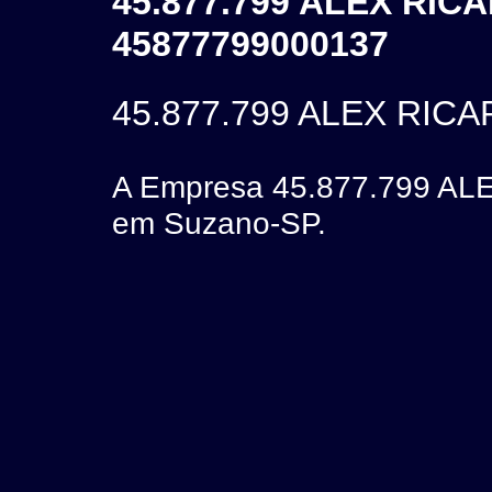
45.877.799 ALEX RI
45877799000137
45.877.799 ALEX RI
A Empresa 45.877.799 A
em Suzano-SP.