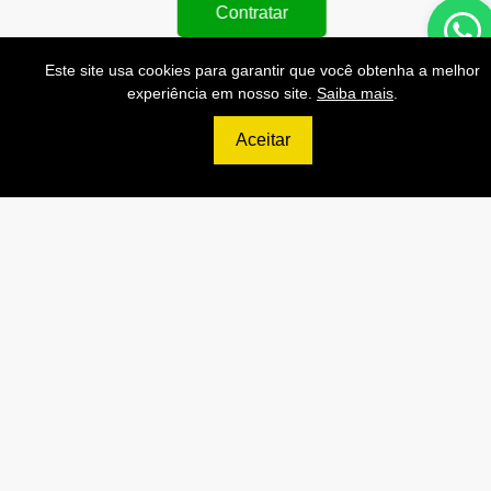
Contratar
Este site usa cookies para garantir que você obtenha a melhor
experiência em nosso site.
Saiba mais
.
Aceitar
699
R$
ULTIMATE
120.000 Consultas CNPJ/mês
12.000 Consultas CPF/mês
2.500 Consultas Completas
CPF/mês
120.000 Consultas CEP/mês
API de Consulta CNPJ
API de Consulta CPF