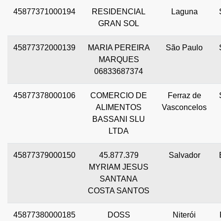
45877371000194
RESIDENCIAL
Laguna
GRAN SOL
45877372000139
MARIA PEREIRA
São Paulo
MARQUES
06833687374
45877378000106
COMERCIO DE
Ferraz de
ALIMENTOS
Vasconcelos
BASSANI SLU
LTDA
45877379000150
45.877.379
Salvador
MYRIAM JESUS
SANTANA
COSTA SANTOS
45877380000185
DOSS
Niterói