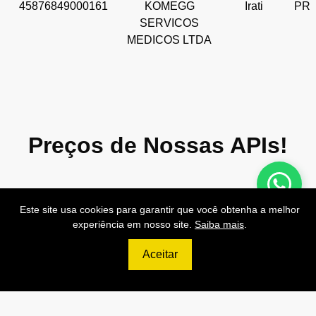
45876849000161
KOMEGG
Irati
PR
SERVICOS
MEDICOS LTDA
Preços de Nossas APIs!
Este site usa cookies para garantir que você obtenha a melhor
experiência em nosso site.
Saiba mais
.
499
R$
Aceitar
PRO
70.000 Consultas CNPJ/mês