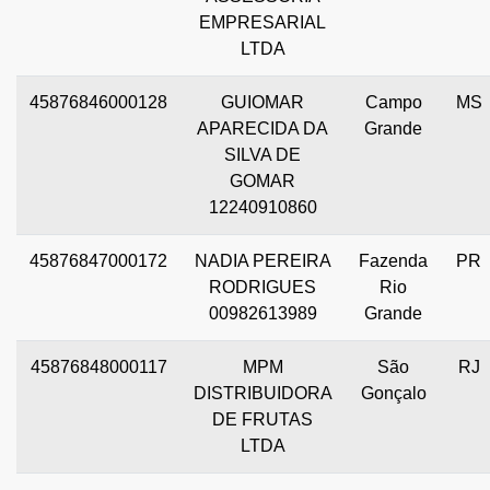
EMPRESARIAL
LTDA
45876846000128
GUIOMAR
Campo
MS
APARECIDA DA
Grande
SILVA DE
GOMAR
12240910860
45876847000172
NADIA PEREIRA
Fazenda
PR
RODRIGUES
Rio
00982613989
Grande
45876848000117
MPM
São
RJ
DISTRIBUIDORA
Gonçalo
DE FRUTAS
LTDA