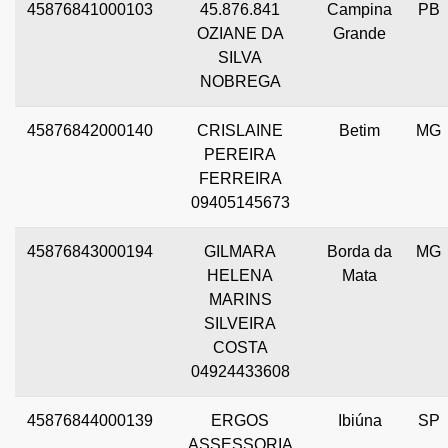
45876841000103
45.876.841
Campina
PB
OZIANE DA
Grande
SILVA
NOBREGA
45876842000140
CRISLAINE
Betim
MG
PEREIRA
FERREIRA
09405145673
45876843000194
GILMARA
Borda da
MG
HELENA
Mata
MARINS
SILVEIRA
COSTA
04924433608
45876844000139
ERGOS
Ibiúna
SP
ASSESSORIA