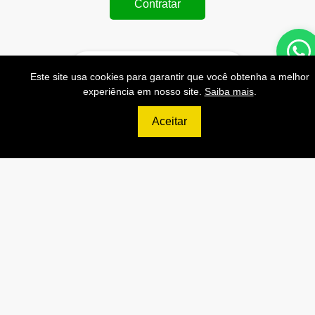
Contratar
Este site usa cookies para garantir que você obtenha a melhor
699
experiência em nosso site.
Saiba mais
.
R$
Aceitar
ULTIMATE
120.000 Consultas CNPJ/mês
12.000 Consultas CPF/mês
2.500 Consultas Completas
CPF/mês
120.000 Consultas CEP/mês
API de Consulta CNPJ
API de Consulta CPF