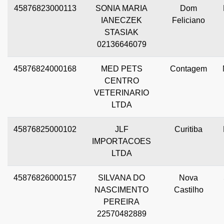
45876823000113
SONIA MARIA
Dom
IANECZEK
Feliciano
STASIAK
02136646079
45876824000168
MED PETS
Contagem
CENTRO
VETERINARIO
LTDA
45876825000102
JLF
Curitiba
IMPORTACOES
LTDA
45876826000157
SILVANA DO
Nova
NASCIMENTO
Castilho
PEREIRA
22570482889