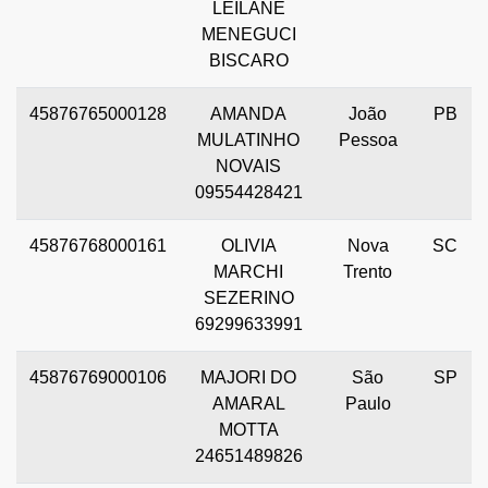
LEILANE
MENEGUCI
BISCARO
45876765000128
AMANDA
João
PB
MULATINHO
Pessoa
NOVAIS
09554428421
45876768000161
OLIVIA
Nova
SC
MARCHI
Trento
SEZERINO
69299633991
45876769000106
MAJORI DO
São
SP
AMARAL
Paulo
MOTTA
24651489826