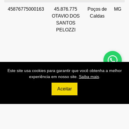
45876775000163
45.876.775
Poços de
MG
OTAVIO DOS
Caldas
SANTOS
PELOZZI
Preços de Nossas APIs!
Este site usa cookies para garantir que você obtenha a melhor
experiência em nosso site.
Saiba mais
.
Aceitar
499
R$
PRO