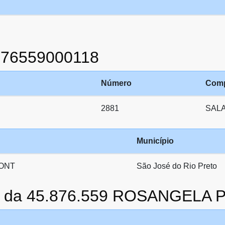
876559000118
Número
Comp
2881
SALA
Município
ONT
São José do Rio Preto
to da 45.876.559 ROSANGELA 