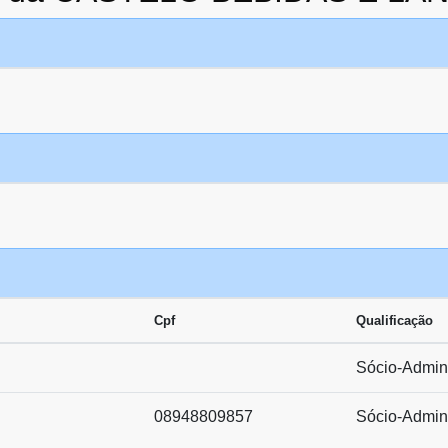
Cpf
Qualificação
Sócio-Admini
08948809857
Sócio-Admini