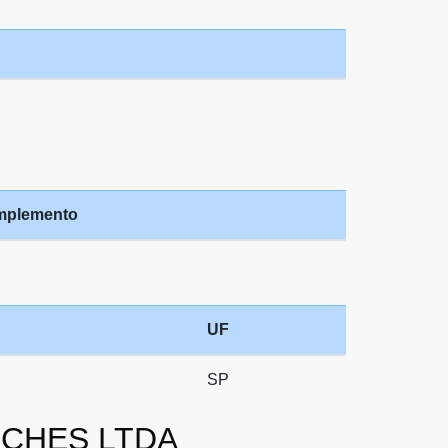
mplemento
UF
SP
ANCHES LTDA