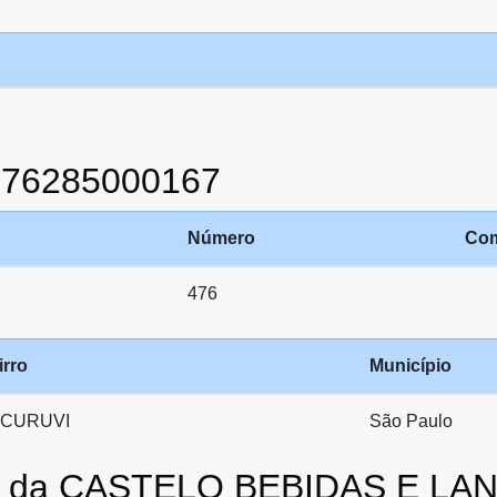
876285000167
Número
Co
476
irro
Município
CURUVI
São Paulo
ato da CASTELO BEBIDAS E L