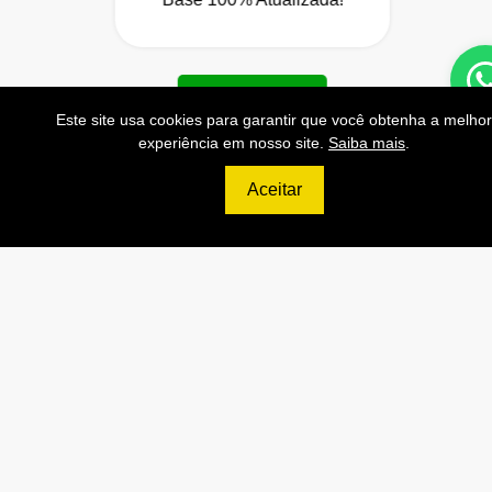
Contratar
Este site usa cookies para garantir que você obtenha a melhor
Anterior
Próxi
experiência em nosso site.
Saiba mais
.
Aceitar
999
R$
PLATINUM
200.000 Consultas CNPJ/mês
20.000 Consultas CPF/mês
4.000 Consultas Completas
CPF/mês
200.000 Consultas CEP/mês