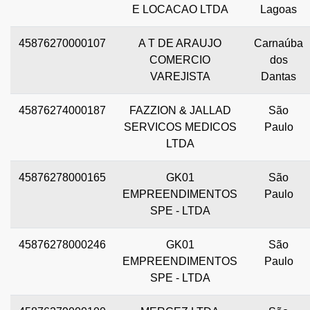
E LOCACAO LTDA
Lagoas
45876270000107
A T DE ARAUJO
Carnaúba
COMERCIO
dos
VAREJISTA
Dantas
45876274000187
FAZZION & JALLAD
São
SERVICOS MEDICOS
Paulo
LTDA
45876278000165
GK01
São
EMPREENDIMENTOS
Paulo
SPE - LTDA
45876278000246
GK01
São
EMPREENDIMENTOS
Paulo
SPE - LTDA