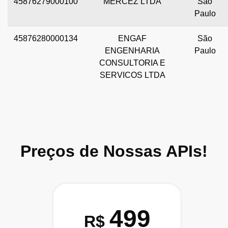
45876279000100
MERCEZ LTDA
São
Paulo
45876280000134
ENGAF
São
ENGENHARIA
Paulo
CONSULTORIA E
SERVICOS LTDA
Preços de Nossas APIs!
499
R$