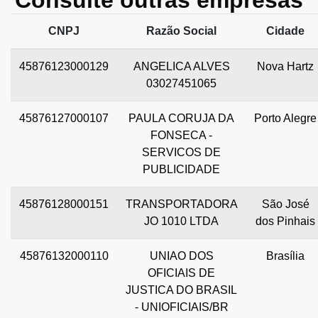
Consulte outras empresas
CNPJ
Razão Social
Cidade
45876123000129
ANGELICA ALVES
Nova Hartz
03027451065
45876127000107
PAULA CORUJA DA
Porto Alegre
FONSECA -
SERVICOS DE
PUBLICIDADE
45876128000151
TRANSPORTADORA
São José
JO 1010 LTDA
dos Pinhais
45876132000110
UNIAO DOS
Brasília
OFICIAIS DE
JUSTICA DO BRASIL
- UNIOFICIAIS/BR