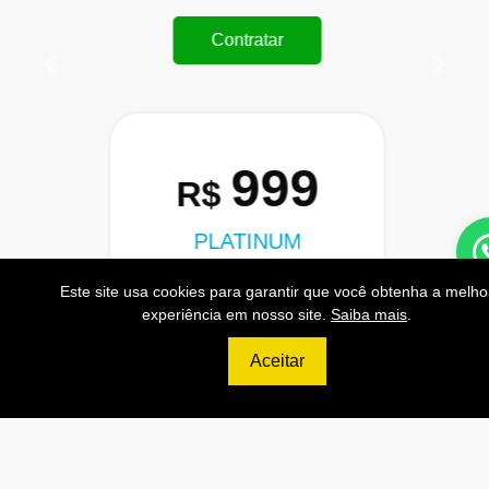
Contratar
Anterior
Próxi
999
R$
PLATINUM
200.000 Consultas CNPJ/mês
Este site usa cookies para garantir que você obtenha a melho
experiência em nosso site.
Saiba mais
.
20.000 Consultas CPF/mês
4.000 Consultas Completas
Aceitar
CPF/mês
200.000 Consultas CEP/mês
API de Consulta CNPJ