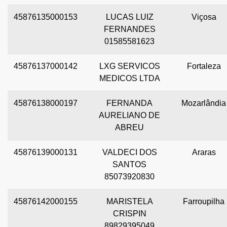
45876135000153
LUCAS LUIZ
Viçosa
FERNANDES
01585581623
45876137000142
LXG SERVICOS
Fortaleza
MEDICOS LTDA
45876138000197
FERNANDA
Mozarlândia
AURELIANO DE
ABREU
45876139000131
VALDECI DOS
Araras
SANTOS
85073920830
45876142000155
MARISTELA
Farroupilha
CRISPIN
89829395049