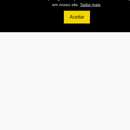
em nosso site.
Saiba mais
.
1999
R$
Aceitar
DIAMOND
800.000 Consultas CNPJ/mês
50.000 Consultas CPF/mês
10.000 Consultas Completas
CPF/mês
800.000 Consultas CEP/mês
API de Consulta CNPJ
API de Consulta CPF
API de Consulta CEP
Base 100% Atualizada!