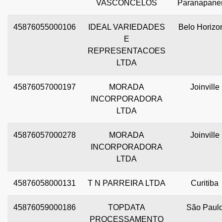
VASCONCELOS
Paranapan
45876055000106
IDEAL VARIEDADES
Belo Horizo
E
REPRESENTACOES
LTDA
45876057000197
MORADA
Joinville
INCORPORADORA
LTDA
45876057000278
MORADA
Joinville
INCORPORADORA
LTDA
45876058000131
T N PARREIRA LTDA
Curitiba
45876059000186
TOPDATA
São Paul
PROCESSAMENTO