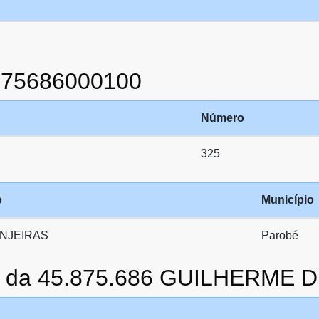
875686000100
Número
325
o
Município
NJEIRAS
Parobé
to da 45.875.686 GUILHERME