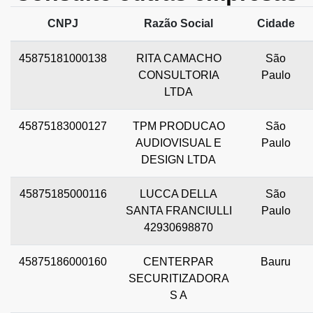
CNPJ
Razão Social
Cidade
45875181000138
RITA CAMACHO
São
CONSULTORIA
Paulo
LTDA
45875183000127
TPM PRODUCAO
São
AUDIOVISUAL E
Paulo
DESIGN LTDA
45875185000116
LUCCA DELLA
São
SANTA FRANCIULLI
Paulo
42930698870
45875186000160
CENTERPAR
Bauru
SECURITIZADORA
S A