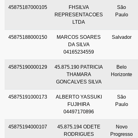
45875187000105
FHSILVA
São
REPRESENTACOES
Paulo
LTDA
45875188000150
MARCOS SOARES
Salvador
DA SILVA
04165234559
45875190000129
45.875.190 PATRICIA
Belo
THAMARA
Horizonte
GONCALVES SILVA
45875191000173
ALBERTO YASSUKI
São
FUJIHIRA
Paulo
04497170896
45875194000107
45.875.194 ODETE
Novo
RODRIGUES
Progresso