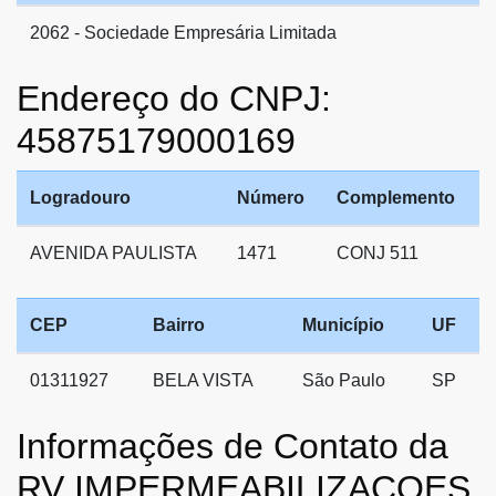
2062 - Sociedade Empresária Limitada
Endereço do CNPJ:
45875179000169
Logradouro
Número
Complemento
AVENIDA PAULISTA
1471
CONJ 511
CEP
Bairro
Município
UF
01311927
BELA VISTA
São Paulo
SP
Informações de Contato da
RV IMPERMEABILIZACOES