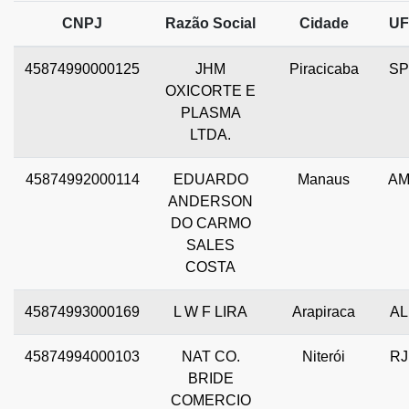
CNPJ
Razão Social
Cidade
UF
45874990000125
JHM
Piracicaba
SP
OXICORTE E
PLASMA
LTDA.
45874992000114
EDUARDO
Manaus
A
ANDERSON
DO CARMO
SALES
COSTA
45874993000169
L W F LIRA
Arapiraca
AL
45874994000103
NAT CO.
Niterói
RJ
BRIDE
COMERCIO