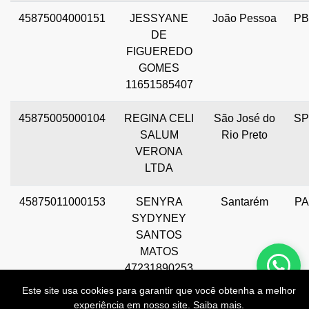
45875004000151
JESSYANE
João Pessoa
PB
DE
FIGUEREDO
GOMES
11651585407
45875005000104
REGINA CELI
São José do
SP
SALUM
Rio Preto
VERONA
LTDA
45875011000153
SENYRA
Santarém
PA
SYDYNEY
SANTOS
MATOS
47231890253
Este site usa cookies para garantir que você obtenha a melhor
experiência em nosso site.
Saiba mais
.