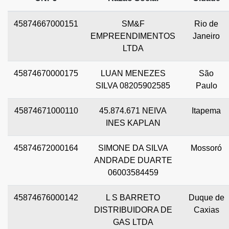
45874667000151
SM&F
Rio de
EMPREENDIMENTOS
Janeiro
LTDA
45874670000175
LUAN MENEZES
São
SILVA 08205902585
Paulo
45874671000110
45.874.671 NEIVA
Itapema
INES KAPLAN
45874672000164
SIMONE DA SILVA
Mossoró
ANDRADE DUARTE
06003584459
45874676000142
L S BARRETO
Duque de
DISTRIBUIDORA DE
Caxias
GAS LTDA