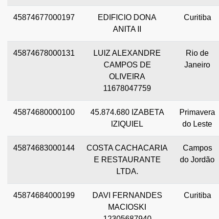
45874677000197
EDIFICIO DONA
Curitiba
ANITA II
45874678000131
LUIZ ALEXANDRE
Rio de
CAMPOS DE
Janeiro
OLIVEIRA
11678047759
45874680000100
45.874.680 IZABETA
Primavera
IZIQUIEL
do Leste
45874683000144
COSTA CACHACARIA
Campos
E RESTAURANTE
do Jordão
LTDA.
45874684000199
DAVI FERNANDES
Curitiba
MACIOSKI
12305687940