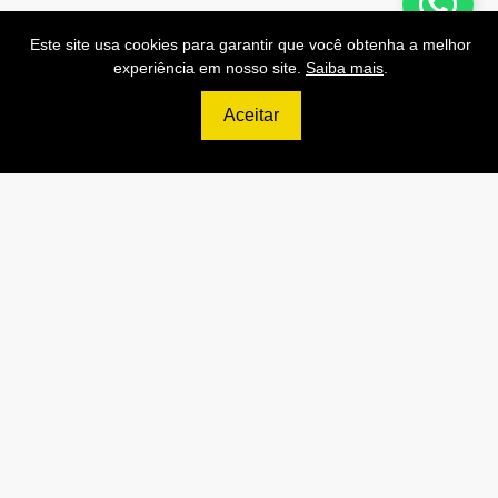
Este site usa cookies para garantir que você obtenha a melhor
experiência em nosso site.
Saiba mais
.
499
R$
Aceitar
PRO
70.000 Consultas CNPJ/mês
7.000 Consultas CPF/mês
1.300 Consultas Completas
CPF/mês
70.000 Consultas CEP/mês
API de Consulta CNPJ
API de Consulta CPF
API de Consulta CEP