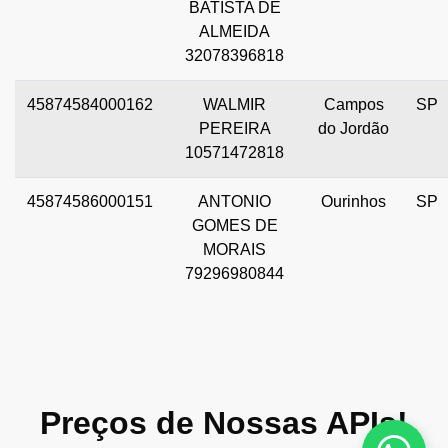
BATISTA DE
ALMEIDA
32078396818
45874584000162
WALMIR
Campos
SP
PEREIRA
do Jordão
10571472818
45874586000151
ANTONIO
Ourinhos
SP
GOMES DE
MORAIS
79296980844
Preços de Nossas APIs!