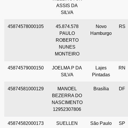
ASSIS DA
SILVA
45874578000105
45.874.578
Novo
RS
PAULO
Hamburgo
ROBERTO
NUNES
MONTEIRO
45874579000150
JOELMA P DA
Lajes
RN
SILVA
Pintadas
45874581000129
MANOEL
Brasília
DF
BEZERRA DO
NASCIMENTO
12952307806
45874582000173
SUELLEN
São Paulo
SP