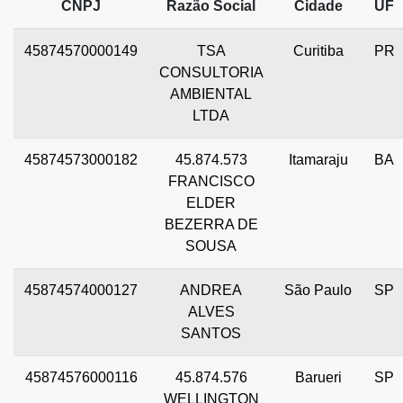
CNPJ
Razão Social
Cidade
UF
45874570000149
TSA
Curitiba
PR
CONSULTORIA
AMBIENTAL
LTDA
45874573000182
45.874.573
Itamaraju
BA
FRANCISCO
ELDER
BEZERRA DE
SOUSA
45874574000127
ANDREA
São Paulo
SP
ALVES
SANTOS
45874576000116
45.874.576
Barueri
SP
WELLINGTON