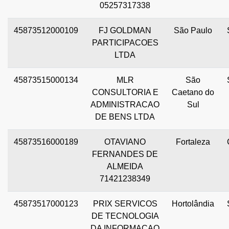
05257317338
45873512000109
FJ GOLDMAN
São Paulo
PARTICIPACOES
LTDA
45873515000134
MLR
São
CONSULTORIA E
Caetano do
ADMINISTRACAO
Sul
DE BENS LTDA
45873516000189
OTAVIANO
Fortaleza
FERNANDES DE
ALMEIDA
71421238349
45873517000123
PRIX SERVICOS
Hortolândia
DE TECNOLOGIA
DA INFORMACAO