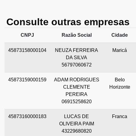
Consulte outras empresas
CNPJ
Razão Social
Cidade
45873158000104
NEUZA FERREIRA
Maricá
DA SILVA
56797060672
45873159000159
ADAM RODRIGUES
Belo
CLEMENTE
Horizonte
PEREIRA
06915258620
45873160000183
LUCAS DE
Franca
OLIVEIRA PAIM
43229680820