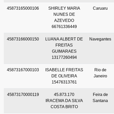
45873165000106
SHIRLEY MARIA
Caruaru
NUNES DE
AZEVEDO
66761336449
45873166000150
LUANA ALBERT DE
Navegantes
FREITAS
GUIMARAES
13177260494
45873167000103
ISABELLE FREITAS
Rio de
DE OLIVEIRA
Janeiro
15476313761
45873170000119
45.873.170
Feira de
IRACEMA DA SILVA
Santana
COSTA BRITO