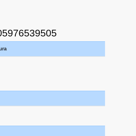
05976539505
ura