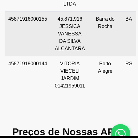
LTDA
45871916000155
45.871.916
Barra do
BA
JESSICA
Rocha
VANESSA
DA SILVA
ALCANTARA
45871918000144
VITORIA
Porto
RS
VIECELI
Alegre
JARDIM
01421959011
Preços de Nossas APIs!