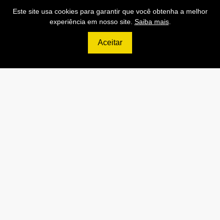
Este site usa cookies para garantir que você obtenha a melhor
experiência em nosso site.
Saiba mais
.
Aceitar
499
R$
PRO
70.000 Consultas CNPJ/mês
7.000 Consultas CPF/mês
1.300 Consultas Completas
CPF/mês
70.000 Consultas CEP/mês
API de Consulta CNPJ
API de Consulta CPF
API de Consulta CEP