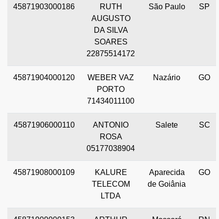
45871903000186
RUTH
São Paulo
SP
AUGUSTO
DA SILVA
SOARES
22875514172
45871904000120
WEBER VAZ
Nazário
GO
PORTO
71434011100
45871906000110
ANTONIO
Salete
SC
ROSA
05177038904
45871908000109
KALURE
Aparecida
GO
TELECOM
de Goiânia
LTDA