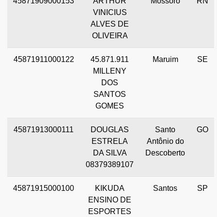
45871909000153
ARTHUR
Mossoró
RN
VINICIUS
ALVES DE
OLIVEIRA
45871911000122
45.871.911
Maruim
SE
MILLENY
DOS
SANTOS
GOMES
45871913000111
DOUGLAS
Santo
GO
ESTRELA
Antônio do
DA SILVA
Descoberto
08379389107
45871915000100
KIKUDA
Santos
SP
ENSINO DE
ESPORTES