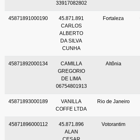
33917082802
45871891000190
45.871.891
Fortaleza
CARLOS
ALBERTO
DA SILVA
CUNHA
45871892000134
CAMILLA
Altônia
GREGORIO
DE LIMA
06754801913
45871893000189
VANILLA
Rio de Janeiro
COFFE LTDA
45871896000112
45.871.896
Votorantim
ALAN
CESAR