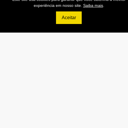
experiência em nosso site.
Saiba mais
.
Contratar
Aceitar
699
R$
ULTIMATE
120.000 Consultas CNPJ/mês
12.000 Consultas CPF/mês
2.500 Consultas Completas
CPF/mês
120.000 Consultas CEP/mês
API de Consulta CNPJ