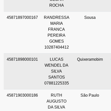
ROCHA
45871897000167
RANDRESSA
Sousa
MARIA
FRANCA
PEREIRA
GOMES
10287404412
45871898000101
LUCAS
Quixeramobim
WENDEL DA
SILVA
SANTOS
07881225335
45871903000186
RUTH
São Paulo
AUGUSTO
DA SILVA