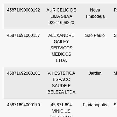
45871690000192
AURICELIO DE
Nova
P
LIMA SILVA
Timboteua
02211698220
45871691000137
ALEXANDRE
São Paulo
S
GAILEY
SERVICOS
MEDICOS
LTDA
45871692000181
V. I ESTETICA
Jardim
M
ESPACO
SAUDE E
BELEZA LTDA
45871694000170
45.871.694
Florianópolis
S
VINICIUS