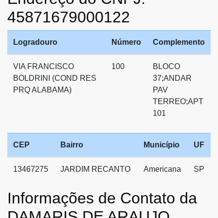
45871679000122
Logradouro
Número
Complemento
VIA FRANCISCO
100
BLOCO
BOLDRINI (COND RES
37;ANDAR
PRQ ALABAMA)
PAV
TERREO;APT
101
CEP
Bairro
Município
UF
13467275
JARDIM RECANTO
Americana
SP
Informações de Contato da
DAMARIS DE ARAUJO