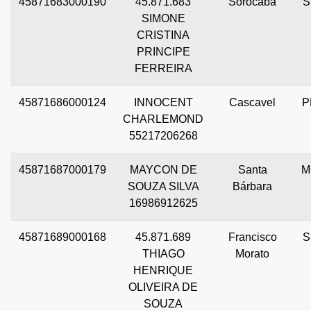
45871683000190
45.871.683
Sorocaba
S
SIMONE
CRISTINA
PRINCIPE
FERREIRA
45871686000124
INNOCENT
Cascavel
P
CHARLEMOND
55217206268
45871687000179
MAYCON DE
Santa
M
SOUZA SILVA
Bárbara
16986912625
45871689000168
45.871.689
Francisco
S
THIAGO
Morato
HENRIQUE
OLIVEIRA DE
SOUZA