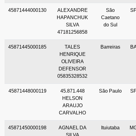
45871444000130
ALEXANDRE
São
S
HAPANCHUK
Caetano
SILVA
do Sul
47181256858
45871445000185
TALES
Barreiras
B
HENRIQUE
OLIVEIRA
DEFENSOR
05835328532
45871448000119
45.871.448
São Paulo
S
HELSON
ARAUJO
CARVALHO
45871450000198
AGNAEL DA
Ituiutaba
M
SILVA