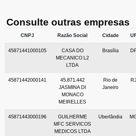
Consulte outras empresas
CNPJ
Razão Social
Cidade
U
45871441000105
CASA DO
Brasília
D
MECANICO L2
LTDA
45871442000141
45.871.442
Rio de
R
JASMINA DI
Janeiro
MONACO
MEIRELLES
45871443000196
GUILHERME
Uberlândia
M
MFC SERVICOS
MEDICOS LTDA