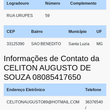
Logradouro
Número
Complemento
RUA URUPES
59
CEP
Bairro
Município
UF
33125390
SAO BENEDITO
Santa Luzia
MG
Informações de Contato da
CELITON AUGUSTO DE
SOUZA 08085417650
Endereço Eletrônico
Telefone
CELITONAUGUSTO89@HOTMAIL.COM
36376540
/