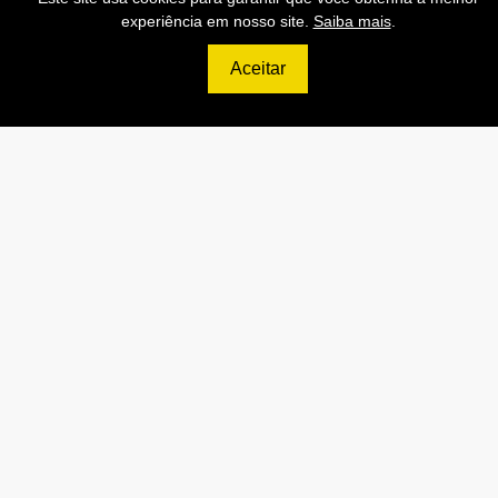
API de Consulta CNPJ
experiência em nosso site.
Saiba mais
.
API de Consulta CPF
Aceitar
API de Consulta CEP
Base 100% Atualizada!
Contratar
699
R$
ULTIMATE
120.000 Consultas CNPJ/mês