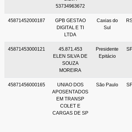
53734963672
45871452000187
GPB GESTAO
Caxias do
R
DIGITAL E TI
Sul
LTDA
45871453000121
45.871.453
Presidente
S
ELEN SILVA DE
Epitácio
SOUZA
MOREIRA
45871456000165
UNIAO DOS
São Paulo
S
APOSENTADOS
EM TRANSP
COLET E
CARGAS DE SP