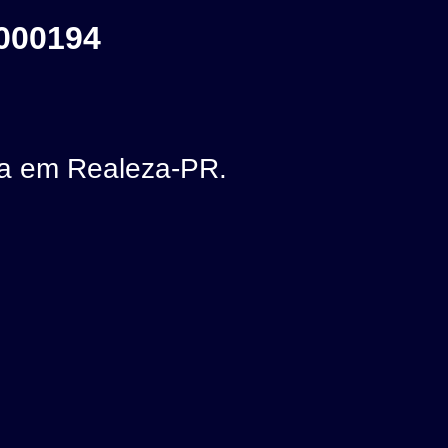
000194
a em Realeza-PR.