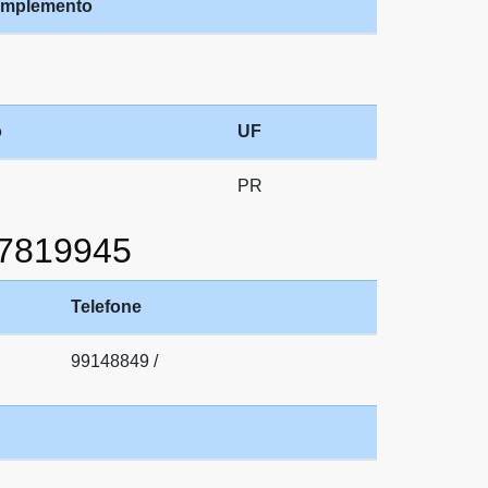
mplemento
o
UF
PR
87819945
Telefone
99148849 /