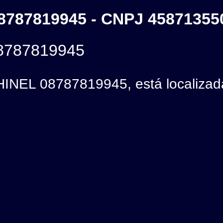
787819945 - CNPJ 45871355
787819945
EL 08787819945, está localizad