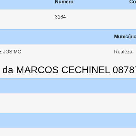
Número
Co
3184
Municípi
 JOSIMO
Realeza
to da MARCOS CECHINEL 087