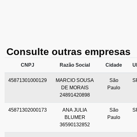
Consulte outras empresas
CNPJ
Razão Social
Cidade
U
45871301000129
MARCIO SOUSA
São
S
DE MORAIS
Paulo
24891420898
45871302000173
ANA JULIA
São
S
BLUMER
Paulo
36590132852