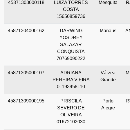
45871303000118
LUIZA TORRES
Mesquita
R
COSTA
15650859736
45871304000162
DARWING
Manaus
A
YOSDREY
SALAZAR
CONQUISTA
70769090222
45871305000107
ADRIANA
Várzea
M
PEREIRA VIEIRA
Grande
01193458110
45871309000195
PRISCILA
Porto
R
SEVERO DE
Alegre
OLIVEIRA
01672102030