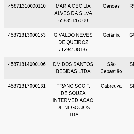
45871310000110
MARIA CECILIA
Canoas
R
ALVES DA SILVA
65885147000
45871313000153
GIVALDO NEVES
Goiânia
G
DE QUEIROZ
71294538187
45871314000106
DM DOS SANTOS
São
S
BEBIDAS LTDA
Sebastião
45871317000131
FRANCISCO F.
Cabreúva
S
DE SOUZA
INTERMEDIACAO
DE NEGOCIOS
LTDA.