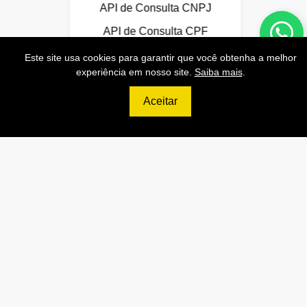
API de Consulta CNPJ
API de Consulta CPF
API de Consulta CEP
Este site usa cookies para garantir que você obtenha a melhor
experiência em nosso site.
Saiba mais
.
Base 100% Atualizada!
Aceitar
Contratar
699
R$
ULTIMATE
120.000 Consultas CNPJ/mês