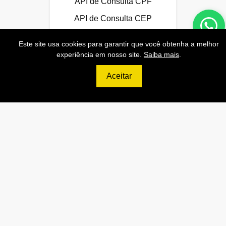
API de Consulta CPF
API de Consulta CEP
Base 100% Atualizada!
Este site usa cookies para garantir que você obtenha a melhor
experiência em nosso site.
Saiba mais
.
Aceitar
Contratar
699
R$
ULTIMATE
120.000 Consultas CNPJ/mês
12.000 Consultas CPF/mês
2.500 Consultas Completas