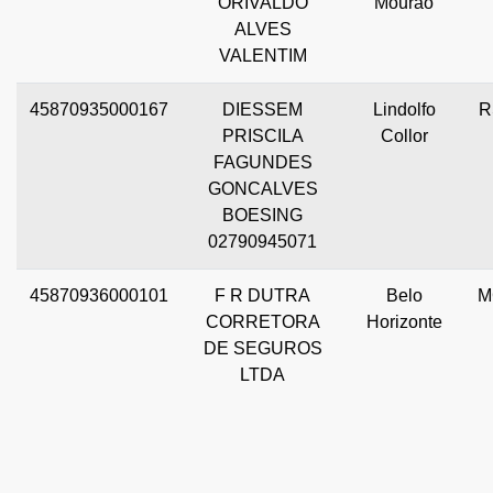
ORIVALDO
Mourão
ALVES
VALENTIM
45870935000167
DIESSEM
Lindolfo
R
PRISCILA
Collor
FAGUNDES
GONCALVES
BOESING
02790945071
45870936000101
F R DUTRA
Belo
M
CORRETORA
Horizonte
DE SEGUROS
LTDA