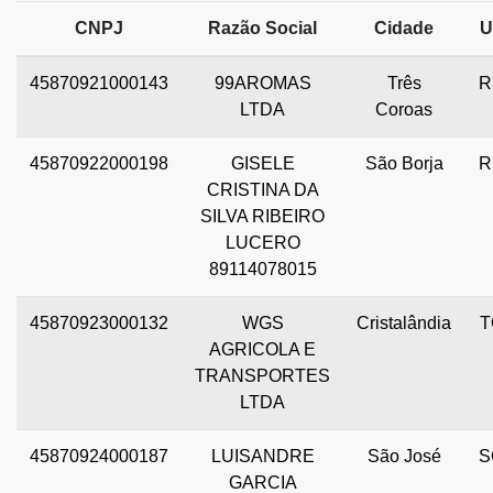
CNPJ
Razão Social
Cidade
U
45870921000143
99AROMAS
Três
R
LTDA
Coroas
45870922000198
GISELE
São Borja
R
CRISTINA DA
SILVA RIBEIRO
LUCERO
89114078015
45870923000132
WGS
Cristalândia
T
AGRICOLA E
TRANSPORTES
LTDA
45870924000187
LUISANDRE
São José
S
GARCIA