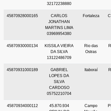
32172238880
45870928000165
CARLOS
Fortaleza
C
JONATHAN
MARTINS LIMA
03969954380
45870930000134
KISSILA VIEIRA
Rio das
R
DA SILVA
Ostras
13122486709
45870931000189
GABRIEL
Itaboraí
R
LOPES DA
SILVA
CARDOSO
05752210704
45870934000112
45.870.934
Campo
P